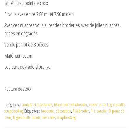
lancé ou au point de croix
Et vous avez entre 7.80 m et 7.90 m de fil
Avec ces nuances vous aurez des broderies avec de jolies nuances,
riches en dégradés
Vendu par lot de 8 pièces
Matériau : coton
couleur : dégradé d’orange
Rupture de stock
Catégories :
couture et accessoires
,
fil à coudre et à broder
,
mercerie de la grenouille
,
scrapbooking
Étiquettes :
broderie
,
décoration
,
fil à broder
,
fil à coudre
,
fil point de
croix
,
la grenouille tricote
,
mercerie
,
scrapbooking