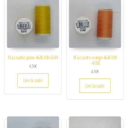
fil à coudre jaune 4645100-6349
fil à coudre orange 4645100
-4188
4,50
€
4,50
€
Lire la suite
Lire la suite