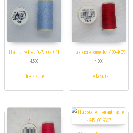
fil à coudre bleu 4645100-3041
fil à coudre rouge 4645100-4609
4,50
€
4,50
€
Lire la suite
Lire la suite