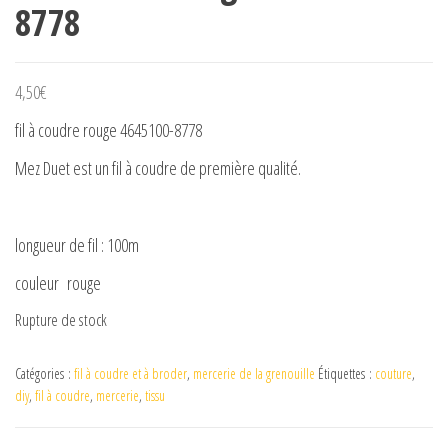
8778
4,50
€
fil à coudre rouge 4645100-8778
Mez Duet est un fil à coudre de première qualité.
longueur de fil : 100m
couleur rouge
Rupture de stock
Catégories :
fil à coudre et à broder
,
mercerie de la grenouille
Étiquettes :
couture
,
diy
,
fil à coudre
,
mercerie
,
tissu