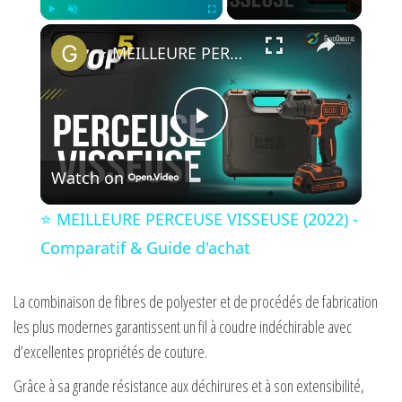
×
Play
Unmute
Fullscreen
⭐️ MEILLEURE PERCEUSE VISSEUSE (2022) - Comparatif & Guide d'achat
P
Watch on
l
⭐️ MEILLEURE PERCEUSE VISSEUSE (2022) -
a
Comparatif & Guide d'achat
y
La combinaison de fibres de polyester et de procédés de fabrication
les plus modernes garantissent un fil à coudre indéchirable avec
d’excellentes propriétés de couture.
V
Grâce à sa grande résistance aux déchirures et à son extensibilité,