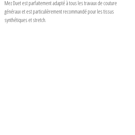
i
Mez Duet est parfaitement adapté à tous les travaux de couture
généraux et est particulièrement recommandé pour les tissus
d
synthétiques et stretch.
e
o