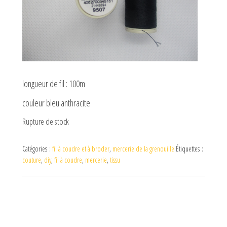
longueur de fil : 100m
couleur bleu anthracite
Rupture de stock
Catégories :
fil à coudre et à broder
,
mercerie de la grenouille
Étiquettes :
couture
,
diy
,
fil à coudre
,
mercerie
,
tissu