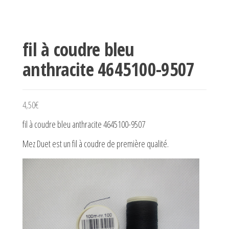
fil à coudre bleu
anthracite 4645100-9507
4,50
€
fil à coudre bleu anthracite 4645100-9507
Mez Duet est un fil à coudre de première qualité.