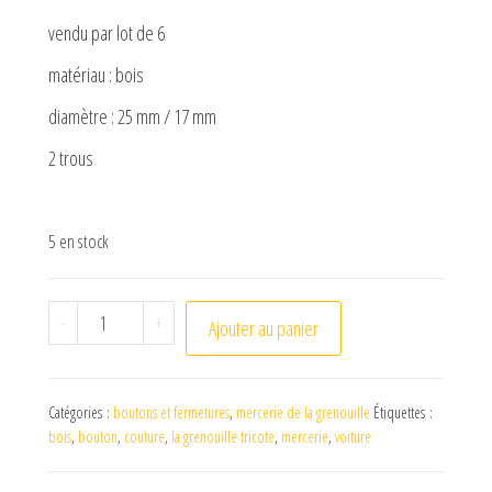
vendu par lot de 6
matériau : bois
diamètre : 25 mm / 17 mm
2 trous
5 en stock
quantité de bouton bois voiture
-
+
Ajouter au panier
Catégories :
boutons et fermetures
,
mercerie de la grenouille
Étiquettes :
bois
,
bouton
,
couture
,
la grenouille tricote
,
mercerie
,
voiture