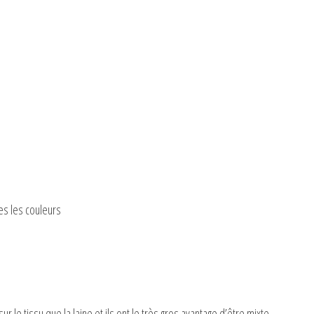
es les couleurs
r le tissu que la laine et ils ont le très gros avantage d’être mixte,