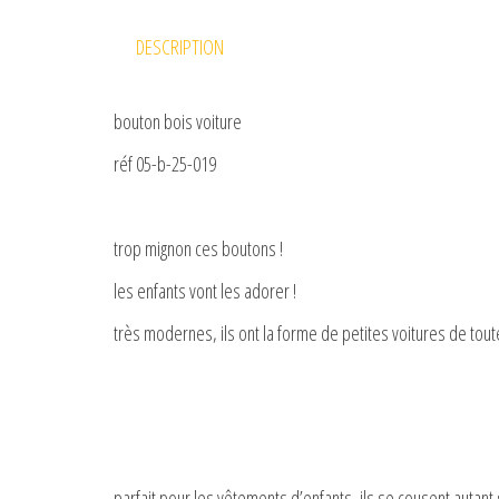
DESCRIPTION
bouton bois voiture
réf 05-b-25-019
trop mignon ces boutons !
les enfants vont les adorer !
très modernes, ils ont la forme de petites voitures de tout
parfait pour les vêtements d’enfants, ils se cousent autant su