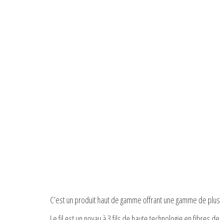
C’est un produit haut de gamme offrant une gamme de plus
Le fil est un noyau à 3 fils de haute technologie en fibres d