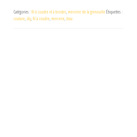
Catégories :
fil à coudre et à broder
,
mercerie de la grenouille
Étiquettes :
couture
,
diy
,
fil à coudre
,
mercerie
,
tissu