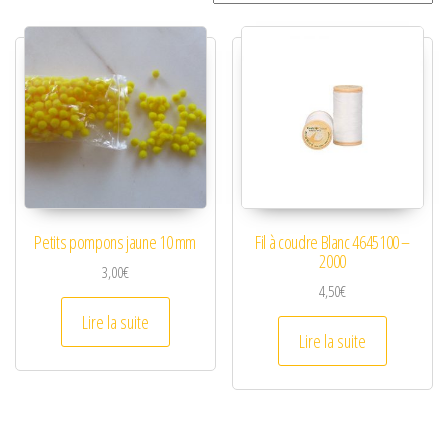
Petits pompons jaune 10 mm
Fil à coudre Blanc 4645100 –
2000
3,00
€
4,50
€
Lire la suite
Lire la suite