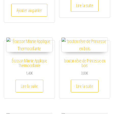
Lire la suite
Ajouter au panier
Écusson Minnie Applique
bouton rêve de Princesse en
Thermocollante
bois
1,40
€
3,80
€
Lire la suite
Lire la suite