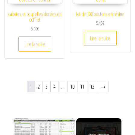
calottes et coupelles dorées en
lot de 100 boutons en résine
coffret
5,45
€
6,00
€
Lire la suite
Lire la suite
1
2
3
4
…
10
11
12
→
×