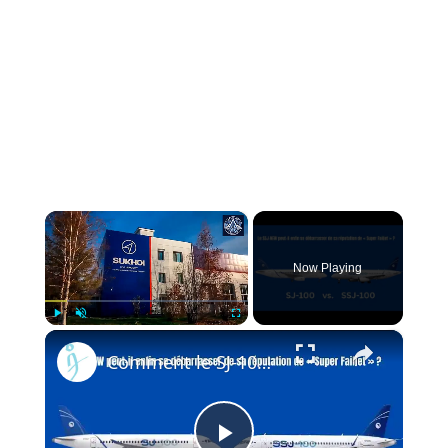
×
Now Playing
×
Play
Unmute
Fullscreen
Comment le SJ-100 résout les plus grands problèmes du Superjet 100