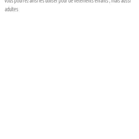
vous pourrez ainsi les utiliser pour de vêtements enfants , mais aussi
adultes