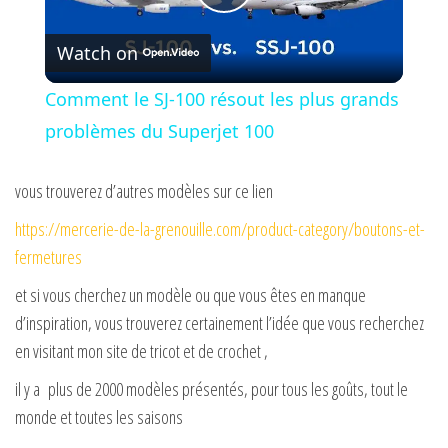
P
Watch on
l
Comment le SJ-100 résout les plus grands
a
problèmes du Superjet 100
y
vous trouverez d’autres modèles sur ce lien
https://mercerie-de-la-grenouille.com/product-category/boutons-et-
V
fermetures
et si vous cherchez un modèle ou que vous êtes en manque
i
d’inspiration, vous trouverez certainement l’idée que vous recherchez
en visitant mon site de tricot et de crochet ,
d
il y a plus de 2000 modèles présentés, pour tous les goûts, tout le
monde et toutes les saisons
e