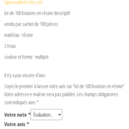
lagrenouilletricote.com
o
lot de 100 boutons en résine descriptif
vendu par sachet de 100 pièces
matériau : résine
2 trous
couleur et forme : multiple
Il n’y a pas encore d’avis.
Soyez le premier à laisser votre avis sur “lot de 100 boutons en résine”
Votre adresse e-mail ne sera pas publiée.
Les champs obligatoires
sont indiqués avec
*
Votre note
*
Votre avis
*