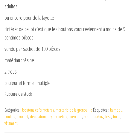
adultes
ou encore pour de la layette
l’intérêt de ce lot c’est que les boutons vous reviennent à moins de 5
centimes pièces
vendu par sachet de 100 pièces
matériau : résine
2 trous
couleur et forme : multiple
Rupture de stock
Catégories :
boutons et fermetures
,
mercerie de la grenouille
Étiquettes :
bambou
,
couture
,
crochet
,
décoration
,
diy
,
fermeture
,
mercerie
,
scrapbooking
,
tissu
,
tricot
,
vêtement