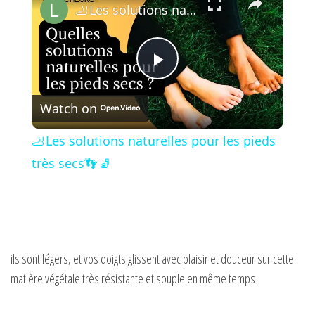
🦶 Les solutions naturelles pour les pieds très secs👣 🧦
P
Watch on
l
🦶 Les solutions naturelles pour les pieds
a
très secs👣 🧦
y
V
ils sont légers, et vos doigts glissent avec plaisir et douceur sur cette
matière végétale très résistante et souple en même temps
i