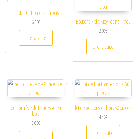
Lot de 100 boutons en bois
Boutons Hello Kitty résine 1 trou
6,00
€
2,00
€
Lire la suite
Lire la suite
bouton rêve de Princesse en
lot de boutons en bois 50 pièces
bois
4,40
€
3,80
€
Lire la suite
Lire la suite