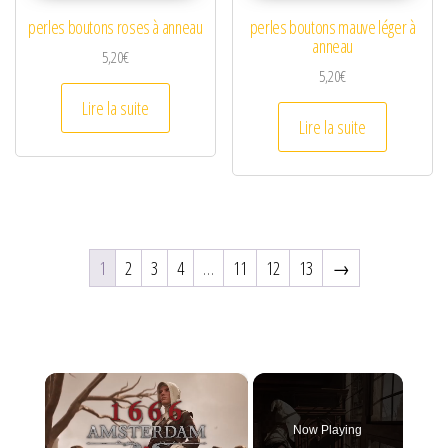
perles boutons roses à anneau
perles boutons mauve léger à
anneau
5,20
€
5,20
€
Lire la suite
Lire la suite
1
2
3
4
…
11
12
13
→
×
Now Playing