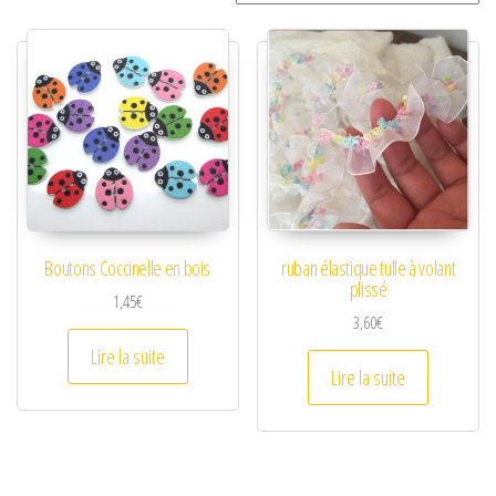
Boutons Coccinelle en bois
ruban élastique tulle à volant
plissé
1,45
€
3,60
€
Lire la suite
Lire la suite