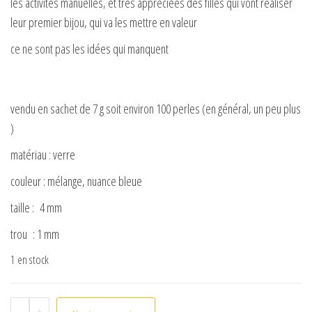
les activités manuelles, et très appréciées des filles qui vont réaliser
leur premier bijou, qui va les mettre en valeur
ce ne sont pas les idées qui manquent
vendu en sachet de 7 g soit environ 100 perles (en général, un peu plus
)
matériau : verre
couleur : mélange, nuance bleue
taille : 4 mm
trou : 1 mm
1 en stock
quantité de Perles toupies 4 mm nuance bleue
-
+