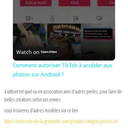
a
y
V
Watch on
i
Comment autoriser TikTok à accéder aux
photos sur Android ?
d
à utiliser tel quel ou en association avec d’autres perles, pour faire de
e
belles créations selon vos envies
vous trouverez d’autres modèles sur ce lien
o
https://mercerie-de-la-grenouille.com/product-category/perles-et-