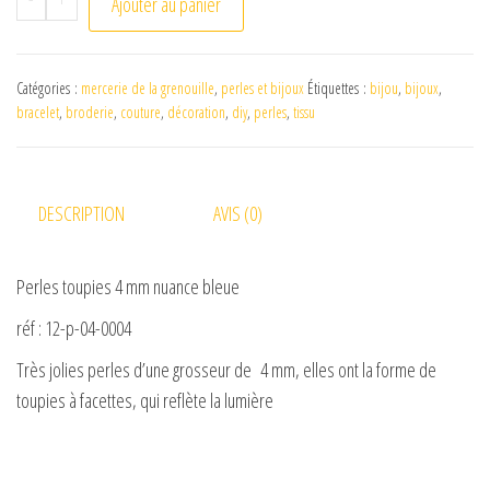
Ajouter au panier
Catégories :
mercerie de la grenouille
,
perles et bijoux
Étiquettes :
bijou
,
bijoux
,
bracelet
,
broderie
,
couture
,
décoration
,
diy
,
perles
,
tissu
DESCRIPTION
AVIS (0)
Perles toupies 4 mm nuance bleue
réf : 12-p-04-0004
Très jolies perles d’une grosseur de 4 mm, elles ont la forme de
toupies à facettes, qui reflète la lumière