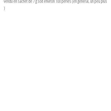
vendu en sachet de 7 g soit environ 100 perles (en général, un peu plus
)