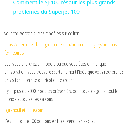
Comment le SJ-100 résout les plus grands
a
problèmes du Superjet 100
y
vous trouverez d’autres modèles sur ce lien
https://mercerie-de-la-grenouille.com/product-category/boutons-et-
V
fermetures
i
et si vous cherchez un modèle ou que vous êtes en manque
d’inspiration, vous trouverez certainement l’idée que vous recherchez
en visitant mon site de tricot et de crochet ,
d
il y a plus de 2000 modèles présentés, pour tous les goûts, tout le
e
monde et toutes les saisons
lagrenouilletricote.com
o
c’est un Lot de 100 boutons en bois vendu en sachet