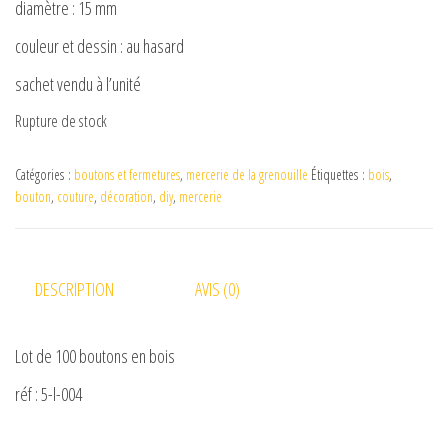
diamètre : 15 mm
couleur et dessin : au hasard
sachet vendu à l’unité
Rupture de stock
Catégories :
boutons et fermetures
,
mercerie de la grenouille
Étiquettes :
bois
,
bouton
,
couture
,
décoration
,
diy
,
mercerie
DESCRIPTION
AVIS (0)
Lot de 100 boutons en bois
réf : 5-l-004