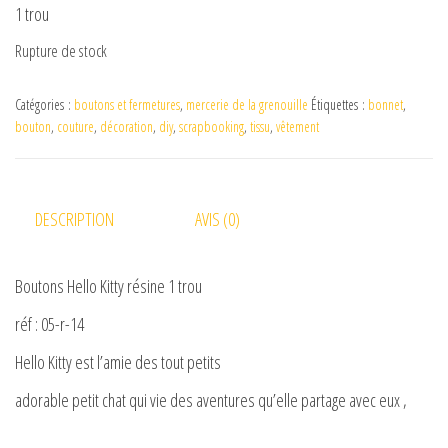
1 trou
Rupture de stock
Catégories :
boutons et fermetures
,
mercerie de la grenouille
Étiquettes :
bonnet
,
bouton
,
couture
,
décoration
,
diy
,
scrapbooking
,
tissu
,
vêtement
DESCRIPTION
AVIS (0)
Boutons Hello Kitty résine 1 trou
réf : 05-r-14
Hello Kitty est l’amie des tout petits
adorable petit chat qui vie des aventures qu’elle partage avec eux ,