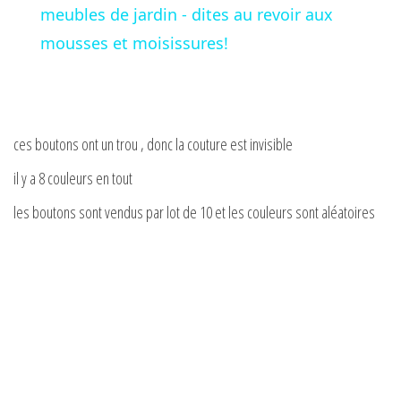
a
meubles de jardin - dites au revoir aux
mousses et moisissures!
y
V
ces boutons ont un trou , donc la couture est invisible
i
il y a 8 couleurs en tout
les boutons sont vendus par lot de 10 et les couleurs sont aléatoires
d
e
o