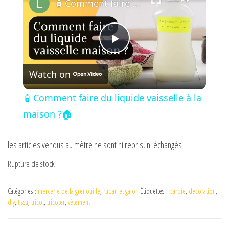
🧴 Comment faire du liquide vaisselle à la maison ?🏠
P
Watch on
l
🧴 Comment faire du liquide vaisselle à la
a
maison ?🏠
y
les articles vendus au mètre ne sont ni repris, ni échangés
Rupture de stock
V
Catégories :
mercerie de la grenouille
,
ruban et galon
Étiquettes :
barbie
,
décoration
,
diy
,
tissu
,
tricot
,
tricoter
,
vêtement
i