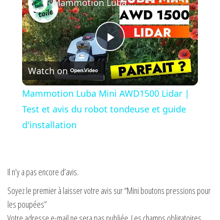
Mammotion Luba Mini AWD1500 Lidar | Test et avis du robot tondeuse et guide d'installation
P
Watch on
l
Mammotion Luba Mini AWD1500 Lidar |
a
Test et avis du robot tondeuse et guide
d'installation
y
V
Il n’y a pas encore d’avis.
Soyez le premier à laisser votre avis sur “Mini boutons pressions pour
i
les poupées”
Votre adresse e-mail ne sera pas publiée.
Les champs obligatoires