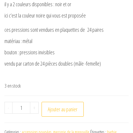
il y a 2 couleurs disponibles : noir et or
ici c’est la couleur noire qui vous est proposée
ces pressions sont vendues en plaquettes de 24 paires
matériau : métal
bouton : pressions invisibles
vendu par carton de 24 pièces doubles (mâle -femelle)
3 en stock
quantité de Mini boutons pressions pour les poupées
-
+
Ajouter au panier
Catégories :
accessoires poupées
,
mercerie de la grenouille
Étiquettes :
barbie
,