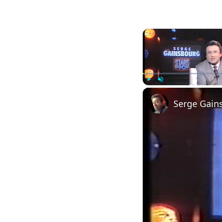
Play
Unmute
Serge Gain