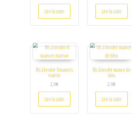
Lire la suite
Lire la suite
fils à broder 8 nuances
fils à broder nuance de
marron
bleu
2,10
€
2,10
€
Lire la suite
Lire la suite