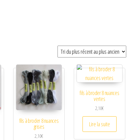
fils à broder 8 nuances
vertes
2,10
€
fils à broder 8 nuances
Lire la suite
grises
2,10
€