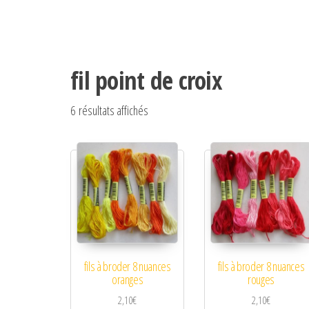
fil point de croix
Trié du plus récent au plus ancien
6 résultats affichés
fils à broder 8 nuances
fils à broder 8 nuances
oranges
rouges
2,10
€
2,10
€