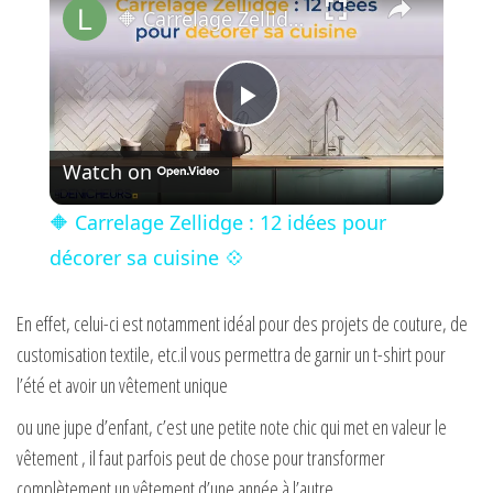
🔶 Carrelage Zellidge : 12 idées pour décorer sa cuisine 💠
P
Watch on
l
🔶 Carrelage Zellidge : 12 idées pour
a
décorer sa cuisine 💠
y
En effet, celui-ci est notamment idéal pour des projets de couture, de
customisation textile, etc.il vous permettra de garnir un t-shirt pour
l’été et avoir un vêtement unique
V
ou une jupe d’enfant, c’est une petite note chic qui met en valeur le
i
vêtement , il faut parfois peut de chose pour transformer
complètement un vêtement d’une année à l’autre