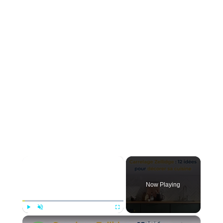
×
Now Playing
×
Play
Unmute
Fullscreen