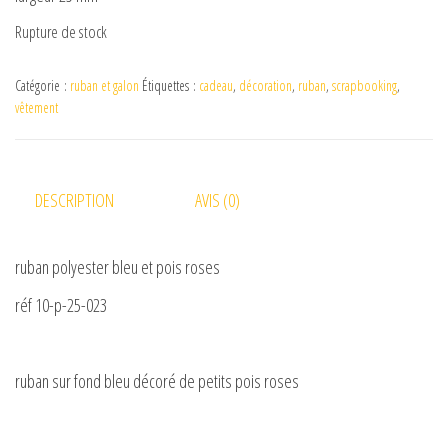
Rupture de stock
Catégorie :
ruban et galon
Étiquettes :
cadeau
,
décoration
,
ruban
,
scrapbooking
,
vêtement
DESCRIPTION
AVIS (0)
ruban polyester bleu et pois roses
réf 10-p-25-023
ruban sur fond bleu décoré de petits pois roses