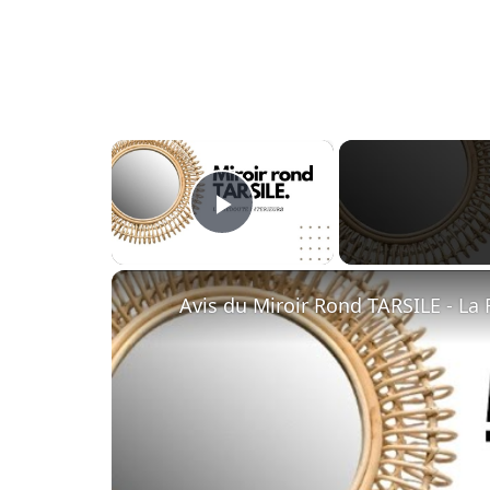
×
Play Video
Avis du Miroir Rond TARSILE - La