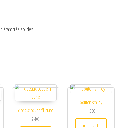
e
o
 en étant très solides
bouton smiley
ciseaux coupe fil jaune
1,50
€
2,40
€
Lire la suite