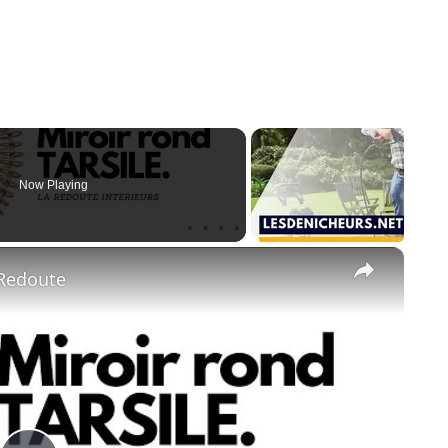
Now Playing
×
 Redoute