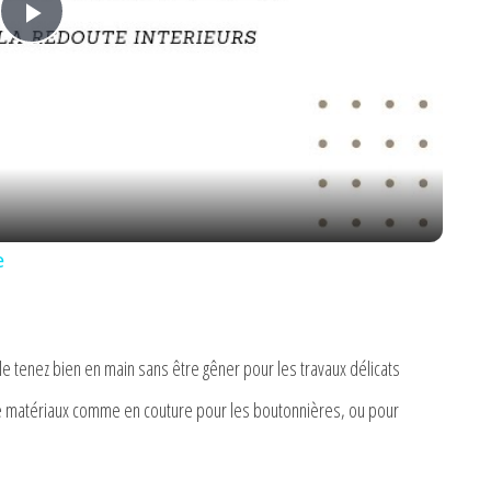
P
l
a
y
e
V
i
le tenez bien en main sans être gêner pour les travaux délicats
 de matériaux comme en couture pour les boutonnières, ou pour
d