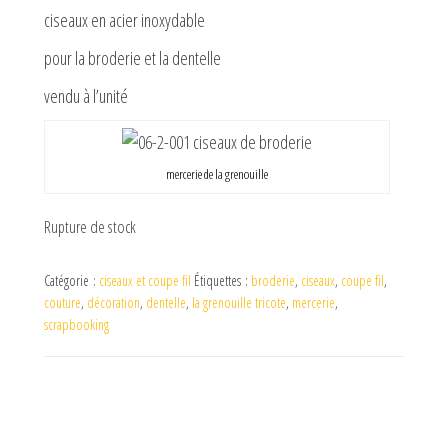
ciseaux en acier inoxydable
pour la broderie et la dentelle
vendu à l’unité
mercerie de la grenouille
Rupture de stock
Catégorie :
ciseaux et coupe fil
Étiquettes :
broderie
,
ciseaux
,
coupe fil
,
couture
,
décoration
,
dentelle
,
la grenouille tricote
,
mercerie
,
scrapbooking