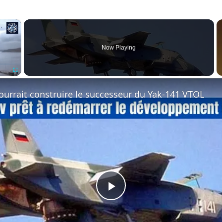
×
Now Playing
Fullscreen
ourrait construire le successeur du Yak-141 VTOL
P