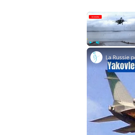
Play
Unmute
La Russie p