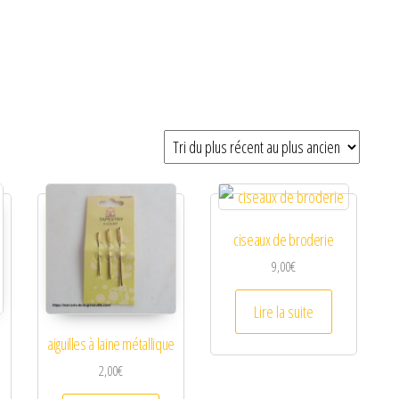
ciseaux de broderie
9,00
€
Lire la suite
aiguilles à laine métallique
2,00
€