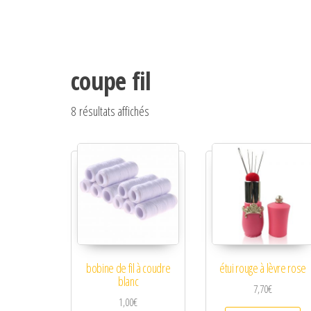
coupe fil
Trié du plus récent au plus ancien
8 résultats affichés
bobine de fil à coudre
étui rouge à lèvre rose
blanc
7,70
€
1,00
€