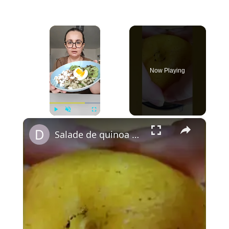
×
Now Playing
×
Play
Unmute
Fullscreen
Salade de quinoa aux lentilles, kiwi, feta, œuf mollet & guasacaca légère