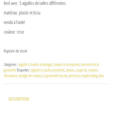
livré avec 5 aiguilles de tailles différentes
matériau : plastic et tissu
vendu à l’unité
couleur : rose
Rupture de stock
Catégories :
aiguille à coudre et épingle
,
couture et accessoires
,
mercerie de la
grenouille
Étiquettes :
aiguille à coudre
,
broderie
,
ciseaux
,
coupe fil
,
couture
,
décoration
,
épingle de couture
,
la grenouille tricote
,
mercerie
,
scrapbooking
,
tissu
DESCRIPTION