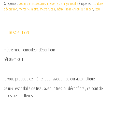
Catégories :
couture et accessoires
,
mercerie de la grenouille
Étiquettes :
couture
,
d
décoration
,
mercerie
,
mètre
,
mètre ruban
,
mètre ruban enrouleur
,
ruban
,
tissu
e
DESCRIPTION
o
mètre ruban enrouleur décor fleur
réf 06-m-001
je vous propose ce mètre ruban avec enrouleur automatique
celui-ci est habillé de tissu avec un très joli décor floral, ce sont de
jolies petites fleurs