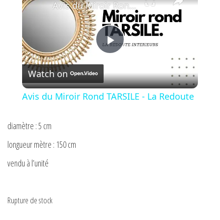
Avis du Miroir Rond TARSILE - La Redoute
P
Watch on
l
Avis du Miroir Rond TARSILE - La Redoute
a
diamètre : 5 cm
y
longueur mètre : 150 cm
vendu à l’unité
V
i
Rupture de stock