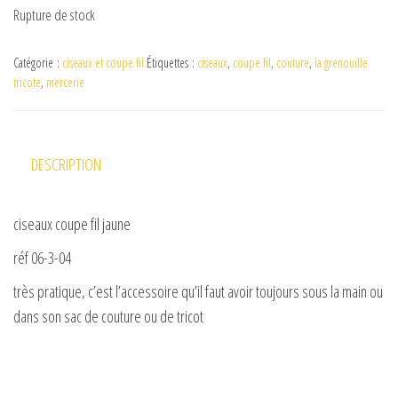
Rupture de stock
Catégorie :
ciseaux et coupe fil
Étiquettes :
ciseaux
,
coupe fil
,
couture
,
la grenouille
tricote
,
mercerie
DESCRIPTION
ciseaux coupe fil jaune
réf 06-3-04
très pratique, c’est l’accessoire qu’il faut avoir toujours sous la main ou
dans son sac de couture ou de tricot