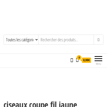
0
0,00€
Menu
ciseaux coupe fil jaune