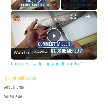
Play Video
×
Comment tailler un dos de merlu ?
P
Watch on
l
Comment tailler un dos de merlu ?
a
lagrenouilletricote.com
y
vendu à l’unité
couleur jaune
V