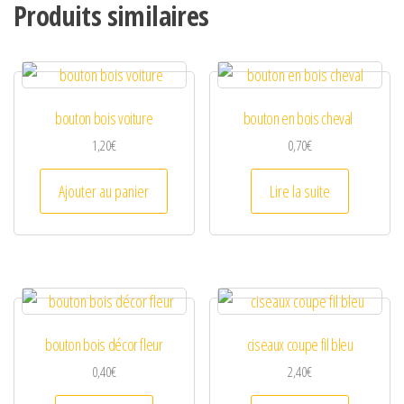
Produits similaires
i
d
bouton bois voiture
bouton en bois cheval
e
1,20
€
0,70
€
o
Ajouter au panier
Lire la suite
bouton bois décor fleur
ciseaux coupe fil bleu
0,40
€
2,40
€