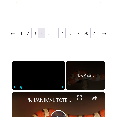
←
1
2
3
4
5
6
7
…
19
20
21
→
×
Now Playing
×
Play
Unmute
Fullscreen
🐍 L'ANIMAL TOTEM SERPENT : tout savoir !