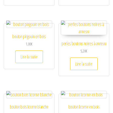
bouton pingouin en bois
perles boutons noires à anneau
1,00
€
5,20
€
Lire la suite
Lire la suite
bouton bois licorne blanche
bouton licorne en bois