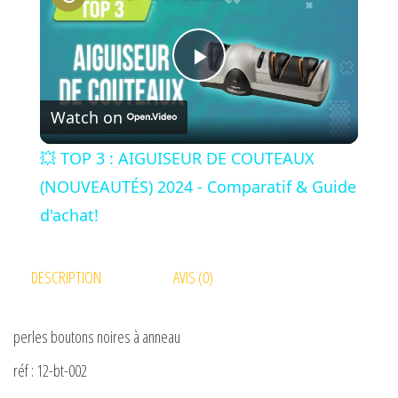
P
Watch on
l
💥 TOP 3 : AIGUISEUR DE COUTEAUX
a
(NOUVEAUTÉS) 2024 - Comparatif & Guide
d'achat!
y
DESCRIPTION
AVIS (0)
V
perles boutons noires à anneau
i
réf : 12-bt-002