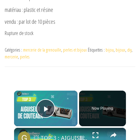
matériau : plastic et résine
vendu : par lot de 10 pièces
Rupture de stock
Catégories :
mercerie de la grenouille
,
perles et bijoux
Étiquettes :
bijou
,
bijoux
,
diy
,
mercerie
,
perles
×
Now Playing
Play Video
×
💥 TOP 3 : AIGUISEUR DE COUTEAUX (NOUVEAUTÉS) 2024 - Comparatif & Guide d'achat!