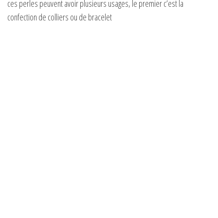
d
ces perles peuvent avoir plusieurs usages, le premier c’est la
confection de colliers ou de bracelet
e
o