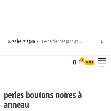
0
0,00€
Menu
perles boutons noires à
anneau