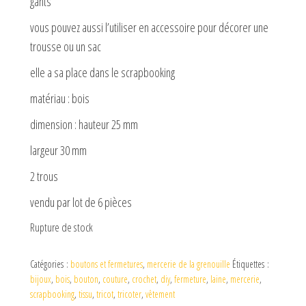
gants
vous pouvez aussi l’utiliser en accessoire pour décorer une
trousse ou un sac
elle a sa place dans le scrapbooking
matériau : bois
dimension : hauteur 25 mm
largeur 30 mm
2 trous
vendu par lot de 6 pièces
Rupture de stock
Catégories :
boutons et fermetures
,
mercerie de la grenouille
Étiquettes :
bijoux
,
bois
,
bouton
,
couture
,
crochet
,
diy
,
fermeture
,
laine
,
mercerie
,
scrapbooking
,
tissu
,
tricot
,
tricoter
,
vêtement