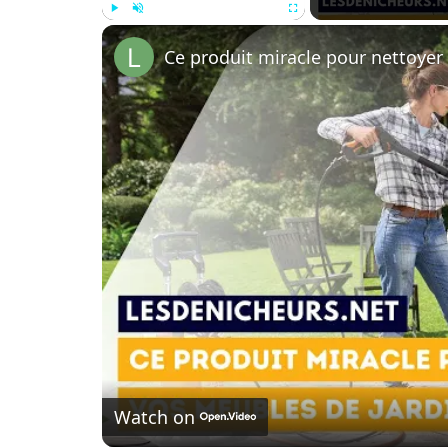
Play
Unmute
Fullscreen
Watch on