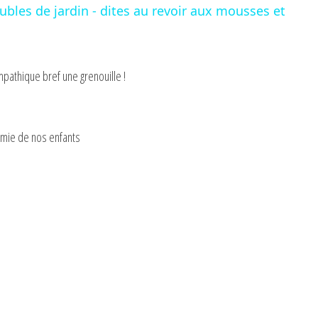
bles de jardin - dites au revoir aux mousses et
V
mpathique bref une grenouille !
i
d
l’amie de nos enfants
e
o