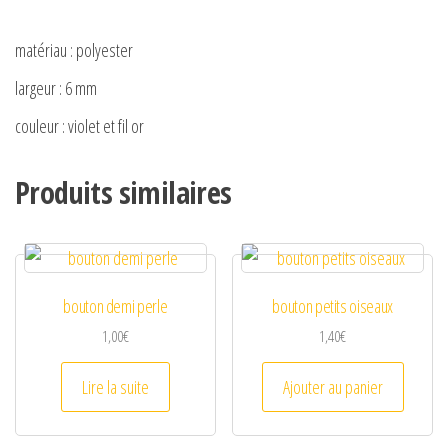
y
matériau : polyester
V
largeur : 6 mm
couleur : violet et fil or
i
Produits similaires
d
e
bouton demi perle
bouton petits oiseaux
o
1,00
€
1,40
€
Lire la suite
Ajouter au panier