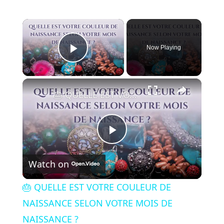
×
Now Playing
Play Video
×
🎂 QUELLE EST VOTRE COULEUR DE NAISSANCE SELON VOTRE MOIS DE NAISSANCE ?
P
Watch on
l
🎂 QUELLE EST VOTRE COULEUR DE
a
NAISSANCE SELON VOTRE MOIS DE
NAISSANCE ?