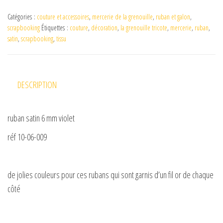
Catégories :
couture et accessoires
,
mercerie de la grenouille
,
ruban et galon
,
scrapbooking
Étiquettes :
couture
,
décoration
,
la grenouille tricote
,
mercerie
,
ruban
,
satin
,
scrapbooking
,
tissu
DESCRIPTION
ruban satin 6 mm violet
réf 10-06-009
de jolies couleurs pour ces rubans qui sont garnis d’un fil or de chaque
côté