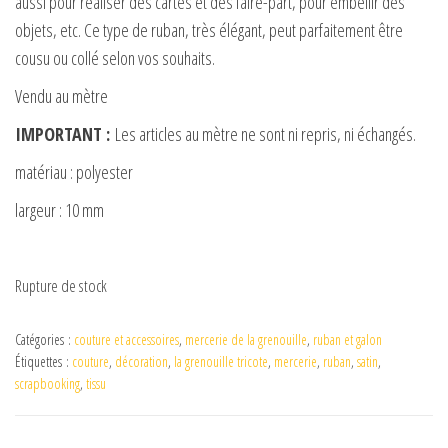
d
aussi pour réaliser des cartes et des faire-part, pour embellir des
objets, etc. Ce type de ruban, très élégant, peut parfaitement être
e
cousu ou collé selon vos souhaits.
Vendu au mètre
o
IMPORTANT :
Les articles au mètre ne sont ni repris, ni échangés.
matériau : polyester
largeur : 10 mm
Rupture de stock
Catégories :
couture et accessoires
,
mercerie de la grenouille
,
ruban et galon
Étiquettes :
couture
,
décoration
,
la grenouille tricote
,
mercerie
,
ruban
,
satin
,
scrapbooking
,
tissu