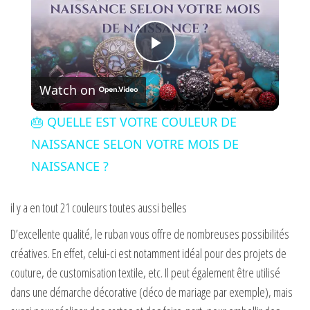
P
Watch on
l
🎂 QUELLE EST VOTRE COULEUR DE
a
NAISSANCE SELON VOTRE MOIS DE
NAISSANCE ?
y
il y a en tout 21 couleurs toutes aussi belles
V
D’excellente qualité, le ruban vous offre de nombreuses possibilités
créatives. En effet, celui-ci est notamment idéal pour des projets de
i
couture, de customisation textile, etc. Il peut également être utilisé
dans une démarche décorative (déco de mariage par exemple), mais