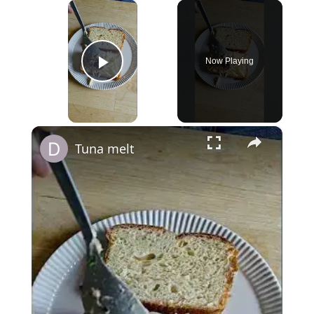
×
Now Playing
Play Video
×
Tuna melt