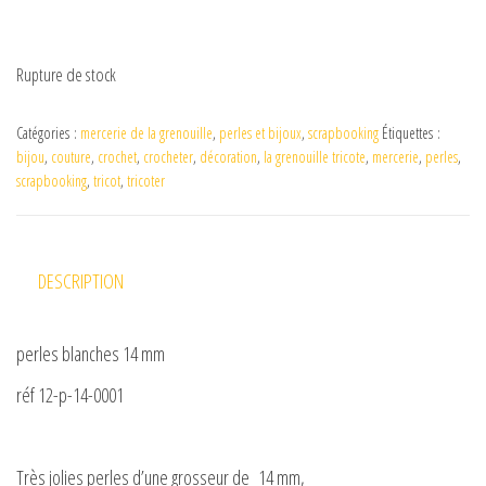
Rupture de stock
Catégories :
mercerie de la grenouille
,
perles et bijoux
,
scrapbooking
Étiquettes :
bijou
,
couture
,
crochet
,
crocheter
,
décoration
,
la grenouille tricote
,
mercerie
,
perles
,
scrapbooking
,
tricot
,
tricoter
DESCRIPTION
perles blanches 14 mm
réf 12-p-14-0001
Très jolies perles d’une grosseur de 14 mm,