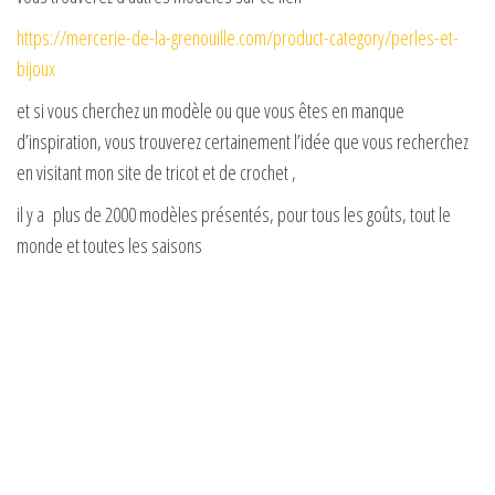
https://mercerie-de-la-grenouille.com/product-category/perles-et-
e
bijoux
et si vous cherchez un modèle ou que vous êtes en manque
o
d’inspiration, vous trouverez certainement l’idée que vous recherchez
en visitant mon site de tricot et de crochet ,
il y a plus de 2000 modèles présentés, pour tous les goûts, tout le
monde et toutes les saisons