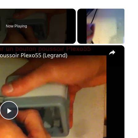
Now Playing
×
ussoir Plexo55 (Legrand)
P
l