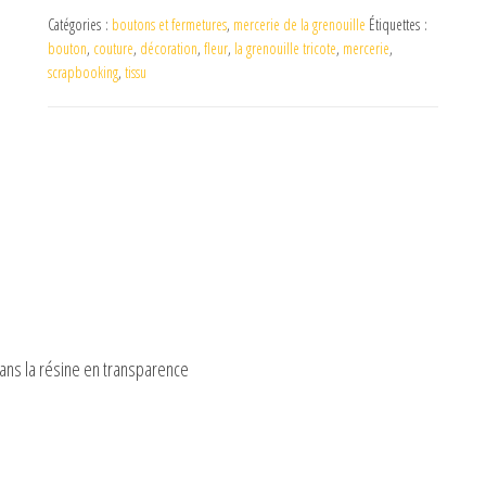
Catégories :
boutons et fermetures
,
mercerie de la grenouille
Étiquettes :
bouton
,
couture
,
décoration
,
fleur
,
la grenouille tricote
,
mercerie
,
scrapbooking
,
tissu
 dans la résine en transparence