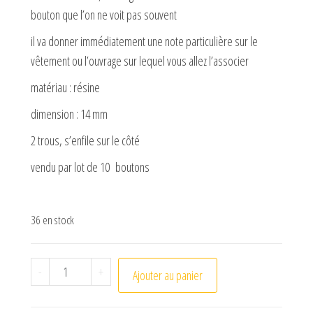
bouton que l’on ne voit pas souvent
il va donner immédiatement une note particulière sur le
vêtement ou l’ouvrage sur lequel vous allez l’associer
matériau : résine
dimension : 14 mm
2 trous, s’enfile sur le côté
vendu par lot de 10 boutons
36 en stock
quantité de boutons marguerites résines 14 mm
-
+
Ajouter au panier