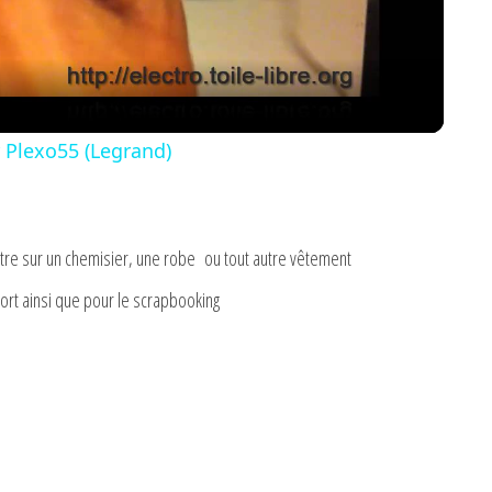
a
y
Plexo55 (Legrand)
V
i
tre sur un chemisier, une robe ou tout autre vêtement
port ainsi que pour le scrapbooking
d
e
o