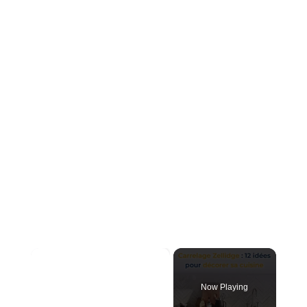
×
Now Playing