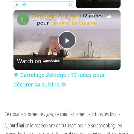
×
Play
Unmute
Fullscreen
🔶 Carrelage Zellidge : 12 idées pour décorer sa cuisine 💠
P
Watch on
l
🔶 Carrelage Zellidge : 12 idées pour
a
décorer sa cuisine 💠
y
Ce ruban en forme de zigzag se coud facilement sur tous les tissus
V
Aujourd’hui on le redécouvre en l’utilisant pour le scrapbooking, les
bijoux , les bracelets, porte-clés, bref sur tout ce qui peut être décoré