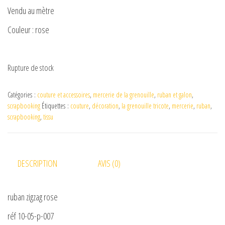
Vendu au mètre
Couleur : rose
Rupture de stock
Catégories :
couture et accessoires
,
mercerie de la grenouille
,
ruban et galon
,
scrapbooking
Étiquettes :
couture
,
décoration
,
la grenouille tricote
,
mercerie
,
ruban
,
scrapbooking
,
tissu
DESCRIPTION
AVIS (0)
ruban zigzag rose
réf 10-05-p-007