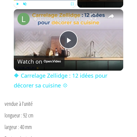
×
Play
Unmute
Fullscreen
🔶 Carrelage Zellidge : 12 idées pour décorer sa cuisine 💠
P
Watch on
l
🔶 Carrelage Zellidge : 12 idées pour
a
décorer sa cuisine 💠
y
vendue à l’unité
longueur : 92 cm
V
largeur : 40 mm