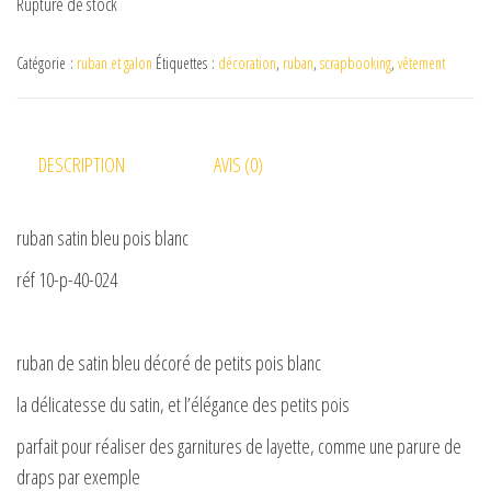
Rupture de stock
i
Catégorie :
ruban et galon
Étiquettes :
décoration
,
ruban
,
scrapbooking
,
vêtement
d
e
DESCRIPTION
AVIS (0)
o
ruban satin bleu pois blanc
réf 10-p-40-024
ruban de satin bleu décoré de petits pois blanc
la délicatesse du satin, et l’élégance des petits pois
parfait pour réaliser des garnitures de layette, comme une parure de
draps par exemple