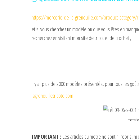
y
https://mercerie-de-la-grenouille.com/product-category/r
V
et si vous cherchez un modèle ou que vous êtes en manque 
recherchez en visitant mon site de tricot et de crochet ,
i
d
e
il y a plus de 2000 modèles présentés, pour tous les goûts
lagrenouilletricote.com
o
mercerie 
IMPORTANT :
Les articles au mètre ne sont ni repris, ni