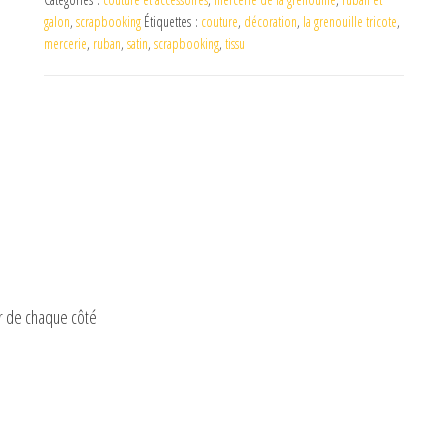
galon
,
scrapbooking
Étiquettes :
couture
,
décoration
,
la grenouille tricote
,
mercerie
,
ruban
,
satin
,
scrapbooking
,
tissu
or de chaque côté