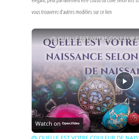
vous trouverez d’autres modèles sur ce lien
P
l
Watch on
a
🎂 QUELLE EST VOTRE COULEUR DE NAI