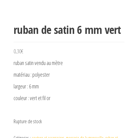
ruban de satin 6 mm vert
0,30
€
ruban satin vendu au mètre
matériau : polyester
largeur : 6 mm
couleur : vert et fil or
Rupture de stock
Catégories :
couture et accessoires
,
mercerie de la grenouille
,
ruban et