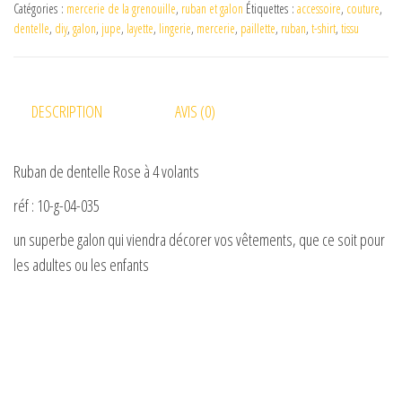
Catégories :
mercerie de la grenouille
,
ruban et galon
Étiquettes :
accessoire
,
couture
,
dentelle
,
diy
,
galon
,
jupe
,
layette
,
lingerie
,
mercerie
,
paillette
,
ruban
,
t-shirt
,
tissu
DESCRIPTION
AVIS (0)
Ruban de dentelle Rose à 4 volants
réf : 10-g-04-035
un superbe galon qui viendra décorer vos vêtements, que ce soit pour
les adultes ou les enfants