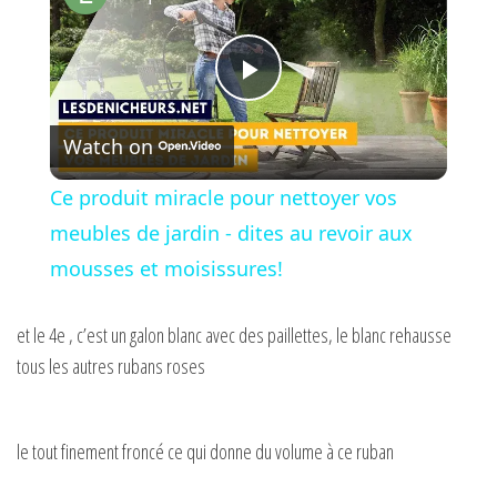
P
Watch on
l
Ce produit miracle pour nettoyer vos
a
meubles de jardin - dites au revoir aux
mousses et moisissures!
y
et le 4e , c’est un galon blanc avec des paillettes, le blanc rehausse
V
tous les autres rubans roses
i
le tout finement froncé ce qui donne du volume à ce ruban