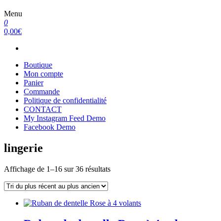
Menu
0
0,00€
Boutique
Mon compte
Panier
Commande
Politique de confidentialité
CONTACT
My Instagram Feed Demo
Facebook Demo
lingerie
Trié
Affichage de 1–16 sur 36 résultats
du
plus
récent
au
plus