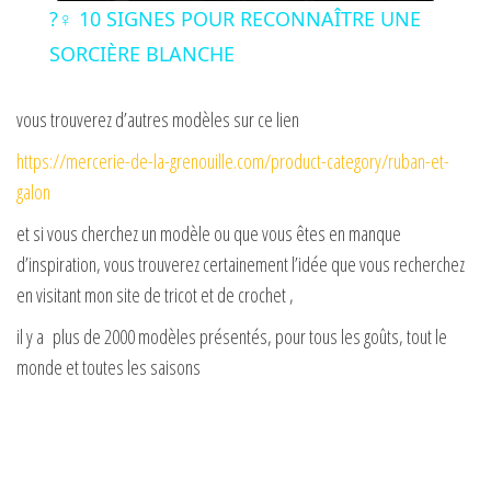
?‍♀️ 10 SIGNES POUR RECONNAÎTRE UNE
a
SORCIÈRE BLANCHE
y
vous trouverez d’autres modèles sur ce lien
https://mercerie-de-la-grenouille.com/product-category/ruban-et-
V
galon
et si vous cherchez un modèle ou que vous êtes en manque
i
d’inspiration, vous trouverez certainement l’idée que vous recherchez
en visitant mon site de tricot et de crochet ,
d
il y a plus de 2000 modèles présentés, pour tous les goûts, tout le
monde et toutes les saisons
e
o