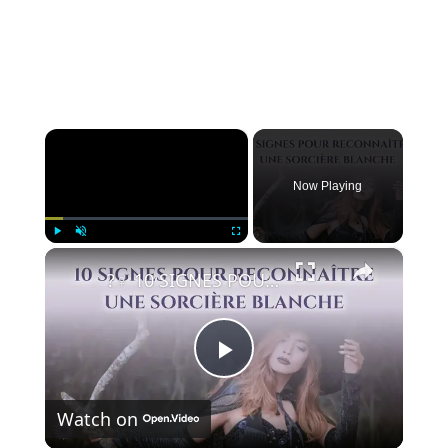
×
Now Playing
×
Play
Unmute
Fullscreen
?‍♀️ 10 SIGNES POUR RECONNAÎTRE UNE SORCIÈRE BLANCHE
P
Watch on
l