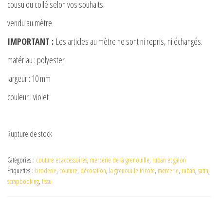
cousu ou collé selon vos souhaits.
vendu au mètre
IMPORTANT :
Les articles au mètre ne sont ni repris, ni échangés.
matériau : polyester
largeur : 10 mm
couleur : violet
Rupture de stock
Catégories :
couture et accessoires
,
mercerie de la grenouille
,
ruban et galon
Étiquettes :
broderie
,
couture
,
décoration
,
la grenouille tricote
,
mercerie
,
ruban
,
satin
,
scrapbooking
,
tissu