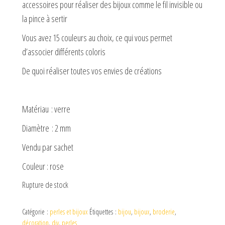
accessoires pour réaliser des bijoux comme le fil invisible ou
la pince à sertir
Vous avez 15 couleurs au choix, ce qui vous permet
d’associer différents coloris
De quoi réaliser toutes vos envies de créations
Matériau : verre
Diamètre : 2 mm
Vendu par sachet
Couleur : rose
Rupture de stock
Catégorie :
perles et bijoux
Étiquettes :
bijou
,
bijoux
,
broderie
,
décoration
,
diy
,
perles