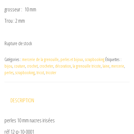
grosseur : 10 mm
Trou : 2 mm
Rupture de stock
Catégories :
mercerie de la grenouille
,
perles et bijoux
,
scrapbooking
Étiquettes :
bijou
,
couture
,
crochet
,
crocheter
,
décoration
,
la grenouille tricote
,
laine
,
mercerie
,
perles
,
scrapbooking
,
tricot
,
tricoter
DESCRIPTION
perles 10 mm nacres irisées
réf 12-p-10-0001