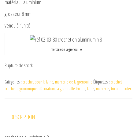
matériau : aluminium
grosseur 8 mm
vendu à l’unité
mercerie de la grenouille
Rupture de stock
Catégories :
crochet pour la laine
,
mercerie de la grenouille
Étiquettes :
crochet
,
crochet ergonomique
,
décoration
,
la grenouille tricote
,
laine
,
mercerie
,
tricot
,
tricoter
DESCRIPTION