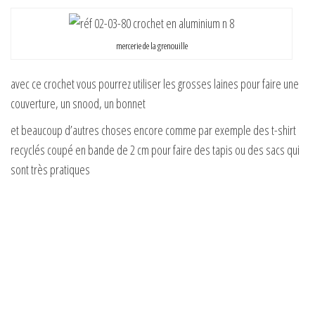
y
mercerie de la grenouille
V
avec ce crochet vous pourrez utiliser les grosses laines pour faire une
i
couverture, un snood, un bonnet
et beaucoup d’autres choses encore comme par exemple des t-shirt
d
recyclés coupé en bande de 2 cm pour faire des tapis ou des sacs qui
sont très pratiques
e
o