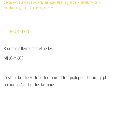
décoration
,
épingle de couture
,
fermeture
,
fleur
,
la grenouille tricote
,
mercerie
,
scrapbooking
,
strass
,
tissu
,
tricot
,
tricoter
DESCRIPTION
Broche clip fleur strass et perles
réf 05-m-006
c’est une broche Multi fonctions qui est très pratique et beaucoup plus
originale qu’une broche classique