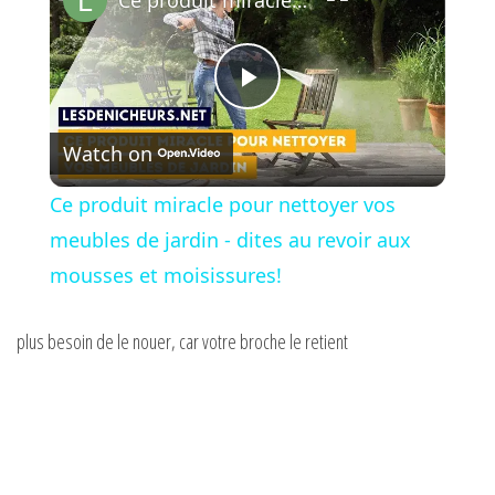
P
Watch on
l
Ce produit miracle pour nettoyer vos
a
meubles de jardin - dites au revoir aux
mousses et moisissures!
y
plus besoin de le nouer, car votre broche le retient
V
i