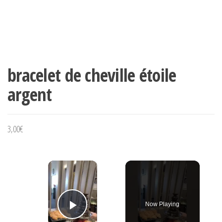
bracelet de cheville étoile
argent
3,00
€
×
Now Playing
Play Video