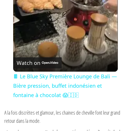
l
a
y
V
Watch on
i
🍫 Le Blue Sky Première Lounge de Bali —
Bière pression, buffet indonésien et
d
fontaine à chocolat 😱🇮🇩
e
A la fois discrètes et glamour, les chaines de cheville font leur grand
retour dans la mode.
o