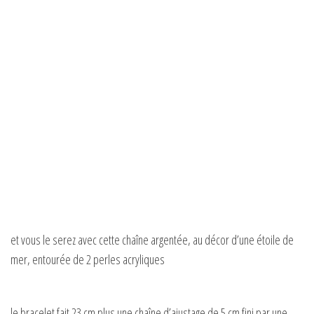
et vous le serez avec cette chaîne argentée, au décor d’une étoile de
mer, entourée de 2 perles acryliques
le bracelet fait 23 cm plus une chaîne d’ajustage de 5 cm fini par une