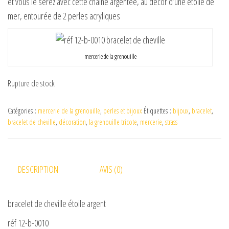
et vous le serez avec cette chaîne argentée, au décor d’une étoile de
mer, entourée de 2 perles acryliques
mercerie de la grenouille
Rupture de stock
Catégories :
mercerie de la grenouille
,
perles et bijoux
Étiquettes :
bijoux
,
bracelet
,
bracelet de cheville
,
décoration
,
la grenouille tricote
,
mercerie
,
strass
DESCRIPTION
AVIS (0)
bracelet de cheville étoile argent
réf 12-b-0010