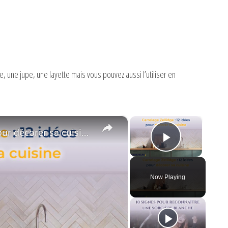
, une jupe, une layette mais vous pouvez aussi l’utiliser en
×
×
🔶 Carrelage Zellidge : 12 idées pour décorer sa cuisine 💠
Play Vid
Now Playing