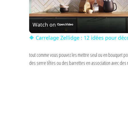
l
Watch on
a
🔶 Carrelage Zellidge : 12 idées pour déc
y
tout comme vous pouvez les mettre seul ou en bouquet p
V
des serre têtes ou des barrettes en association avec des
i
d
e