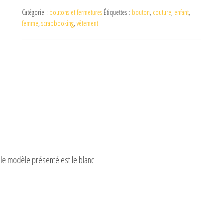
Catégorie :
boutons et fermetures
Étiquettes :
bouton
,
couture
,
enfant
,
femme
,
scrapbooking
,
vêtement
i le modèle présenté est le blanc