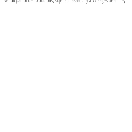
vendu par lot de 10 boutons, sujet au hasard, il y a 3 visages de smiley