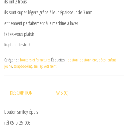
ils ont 2 trous
ils sont super légers grâce à leur épaisseur de 3 mm
et tiennent parfaitement à la machine à laver
faites-vous plaisir
Rupture de stock
Catégorie :
boutons et fermetures
Étiquettes :
bouton
,
boutonnière
,
déco
,
enfant
,
jeune
,
scrapbooking
,
smiley
,
vêtement
DESCRIPTION
AVIS (0)
bouton smiley épais
réf 05-b-25-005