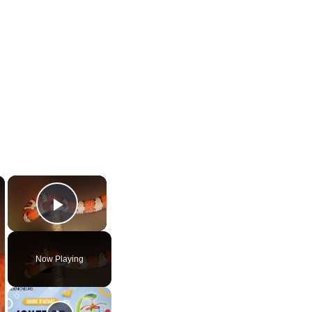
×
×
Play Video
Now Playing