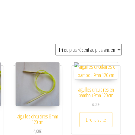
plus ancien
aiguilles circulaires en
bambou 9mn 120 cm
4,00
€
aiguilles circulaires 8 mm
Lire la suite
120 cm
4,00
€