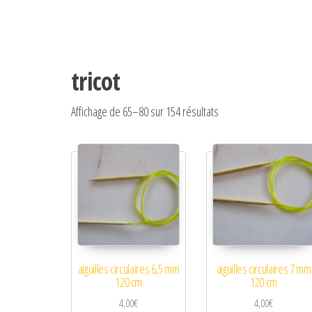
tricot
Trié du plus récent au 
Affichage de 65–80 sur 154 résultats
aiguilles circulaires 6,5 mm
aiguilles circulaires 7 mm
120 cm
120 cm
4,00
€
4,00
€