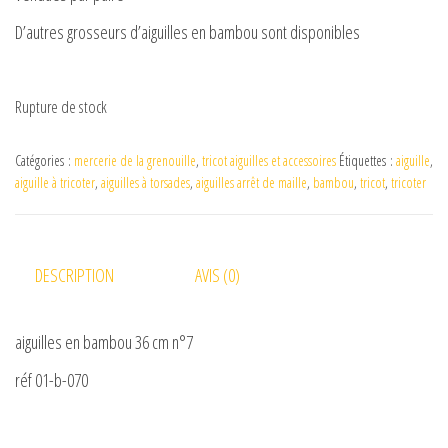
D’autres grosseurs d’aiguilles en bambou sont disponibles
Rupture de stock
Catégories :
mercerie de la grenouille
,
tricot aiguilles et accessoires
Étiquettes :
aiguille
,
aiguille à tricoter
,
aiguilles à torsades
,
aiguilles arrêt de maille
,
bambou
,
tricot
,
tricoter
DESCRIPTION
AVIS (0)
aiguilles en bambou 36 cm n°7
réf 01-b-070