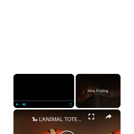
×
Now Playing
×
Play
Unmute
Fullscreen
🐍 L'ANIMAL TOTEM SERPENT : tout savoir !