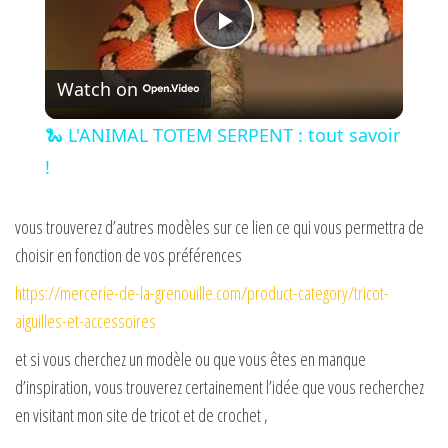
P
Watch on
l
🐍 L'ANIMAL TOTEM SERPENT : tout savoir
a
!
y
vous trouverez d’autres modèles sur ce lien ce qui vous permettra de
choisir en fonction de vos préférences
V
https://mercerie-de-la-grenouille.com/product-category/tricot-
aiguilles-et-accessoires
i
et si vous cherchez un modèle ou que vous êtes en manque
d’inspiration, vous trouverez certainement l’idée que vous recherchez
d
en visitant mon site de tricot et de crochet ,