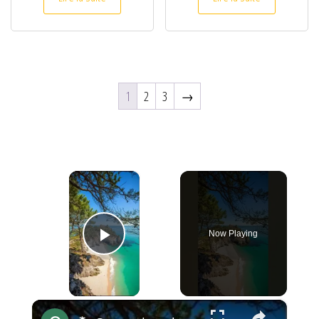
1
2
3
→
×
Now Playing
Play Video
×