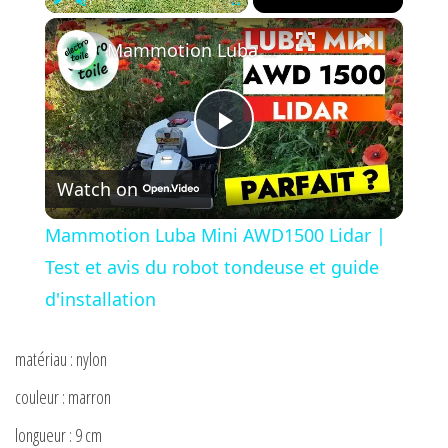
×
Play
Unmute
Fullscreen
Mammotion Luba Mini AWD1500 Lidar | Test et avis du robot tondeuse et guide d'installation
P
Watch on
l
Mammotion Luba Mini AWD1500 Lidar |
a
Test et avis du robot tondeuse et guide
d'installation
y
matériau : nylon
V
couleur : marron
longueur : 9 cm