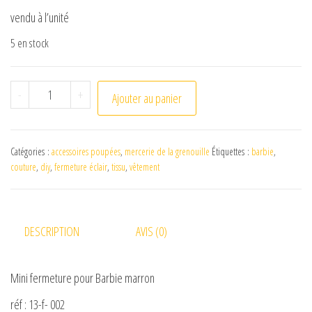
i
vendu à l’unité
d
5 en stock
e
quantité de Mini fermeture pour Barbie marron
-
+
Ajouter au panier
o
Catégories :
accessoires poupées
,
mercerie de la grenouille
Étiquettes :
barbie
,
couture
,
diy
,
fermeture éclair
,
tissu
,
vêtement
DESCRIPTION
AVIS (0)
Mini fermeture pour Barbie marron
réf : 13-f- 002