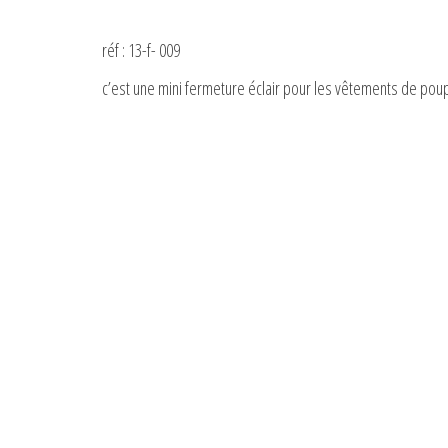
réf : 13-f- 009
c’est une mini fermeture éclair pour les vêtements de po