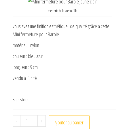
mercerie de la grenouille
vous avez une finition esthétique de qualité grâce a cette
Mini fermeture pour Barbie
matériau : nylon
couleur : bleu azur
longueur : 9 cm
vendu à l’unité
5 en stock
quantité de Mini fermeture pour Barbie bleu azur
-
+
Ajouter au panier