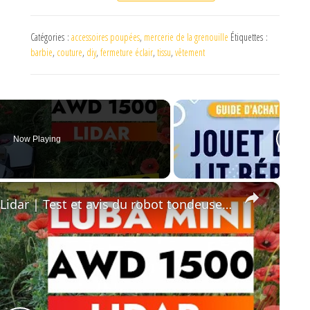
Catégories :
accessoires poupées
,
mercerie de la grenouille
Étiquettes :
barbie
,
couture
,
diy
,
fermeture éclair
,
tissu
,
vêtement
Now Playing
×
Mammotion Luba Mini AWD1500 Lidar | Test et avis du robot tondeuse et guide d'installation