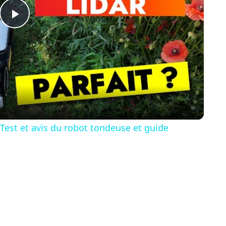
P
l
a
y
st et avis du robot tondeuse et guide
V
i
d