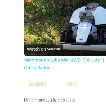
Watch on
Mammotion Luba Mini AWD1500 Lidar | Te
d'installation
DESCRIPTION
AVIS (0)
Mini fermeture pour Barbie bleu azur