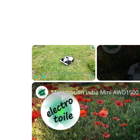
×
Play
Unmute
Fullscreen