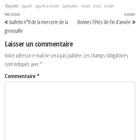
Étiquettes
aiguille
aiguille à tricoter
explication
snood
tricot
tricoter
Navigation de l’article
Article précédent
PRÉCÉDENT
SUIVANT
Art
bulletin n°8 de la mercerie de la
Bonnes Fêtes de Fin d’année
grenouille
Laisser un commentaire
Votre adresse e-mail ne sera pas publiée.
Les champs obligatoires
sont indiqués avec
*
Commentaire
*