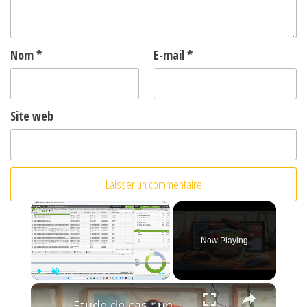
Nom
*
E-mail
*
Site web
×
Now Playing
×
Play
Unmute
Fullscreen
Etude de cas : un audit SEO technique express avec Screaming Frog.