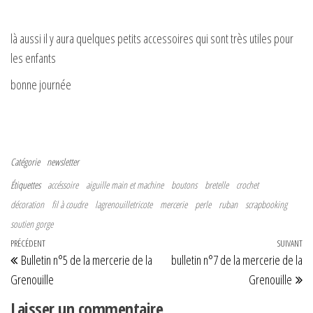
là aussi il y aura quelques petits accessoires qui sont très utiles pour
les enfants
bonne journée
Catégorie
newsletter
Étiquettes
accéssoire
aiguille main et machine
boutons
bretelle
crochet
décoration
fil à coudre
lagrenouilletricote
mercerie
perle
ruban
scrapbooking
soutien gorge
Navigation de l’article
Article précédent
PRÉCÉDENT
SUIVANT
Art
Bulletin n°5 de la mercerie de la
bulletin n°7 de la mercerie de la
Grenouille
Grenouille
Laisser un commentaire