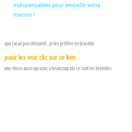
a
indispensables pour embellir votre
maison !
y
V
que j’ai un peu détourné , je les préfère en bracelet
pour les voir clic sur ce lien
i
une chose aussi qui vous a beaucoup plu ce sont les bretelles
d
e
o