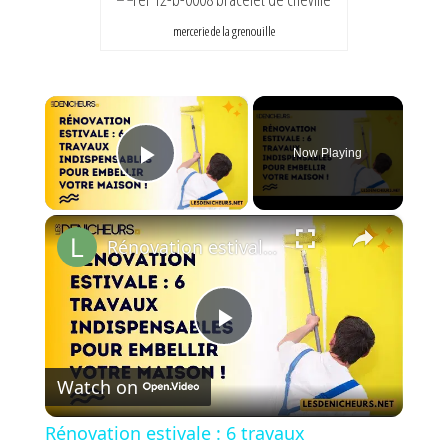
mercerie de la grenouille
×
Now Playing
Play Video
×
Rénovation estivale : 6 travaux indispensables pour embellir votre maison !
P
Watch on
l
Rénovation estivale : 6 travaux