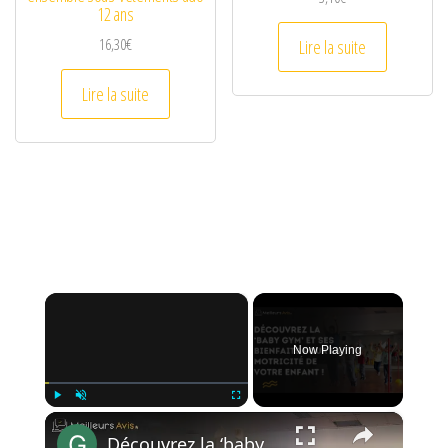
12 ans
16,30
€
Lire la suite
Lire la suite
×
Now Playing
×
Play
Unmute
Fullscreen
Découvrez la ‘baby gym’ et ses bienfaits pour la motricité de votre enfant !