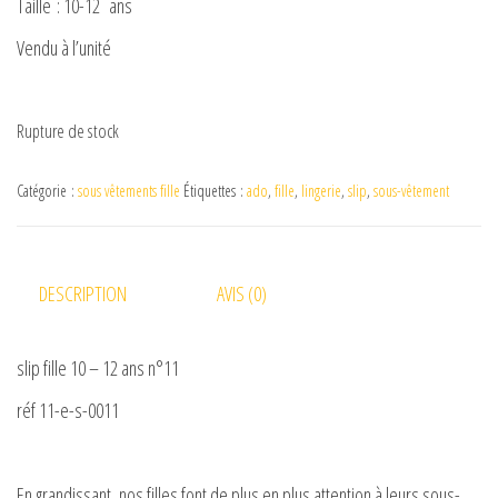
Taille : 10-12 ans
Vendu à l’unité
Rupture de stock
Catégorie :
sous vêtements fille
Étiquettes :
ado
,
fille
,
lingerie
,
slip
,
sous-vêtement
DESCRIPTION
AVIS (0)
slip fille 10 – 12 ans n°11
réf 11-e-s-0011
En grandissant, nos filles font de plus en plus attention à leurs sous-